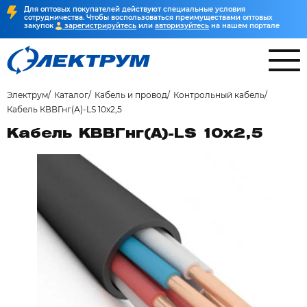
Для оптовых покупателей действуют специальные условия
сотрудничества. Чтобы воспользоваться преимуществами оптовых
закупок
зарегистрируйтесь
или
авторизуйтесь
на нашем портале
Электрум
Каталог
Кабель и провод
Контрольный кабель
Кабель КВВГнг(А)-LS 10х2,5
Кабель КВВГнг(А)-LS 10х2,5