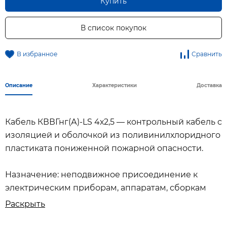
Купить
В список покупок
В избранное
Сравнить
Описание
Характеристики
Доставка
Кабель КВВГнг(А)-LS 4х2,5 — контрольный кабель с
изоляцией и оболочкой из поливинилхлоридного
пластиката пониженной пожарной опасности.
Назначение: неподвижное присоединение к
электрическим приборам, аппаратам, сборкам
зажимов электрических распределительных
Раскрыть
устройств с номинальным переменным