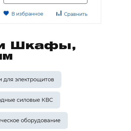
В избранное
В 
Сравнить
ии Шкафы,
им
и для электрощитов
одные силовые КВС
ческое оборудование