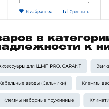
В избранное
Сравнить
варов в категор
надлежности к н
Аксессуары для ЩМП PRO, GARANT
Замк
Кабельные вводы (Сальники)
Клеммы вв
Клеммы наборные пружинные
Климати