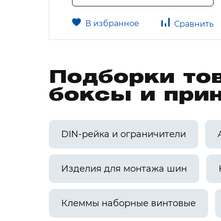
В избранное
авнить
Сравнить
Подборки то
боксы и при
DIN-рейка и ограничители
Изделия для монтажа шин
Клеммы наборные винтовые