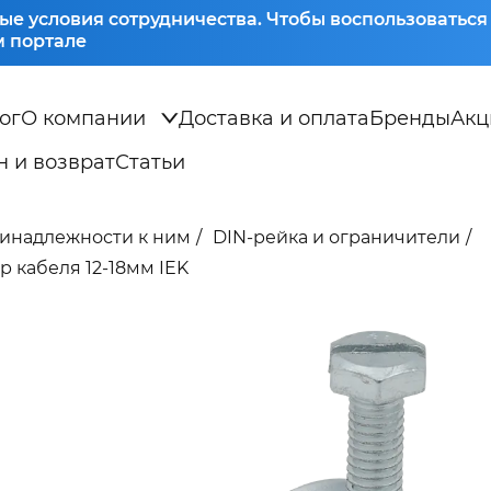
ые условия сотрудничества. Чтобы воспользоватьс
 портале
ог
О компании
Доставка и оплата
Бренды
Акц
 и возврат
Статьи
ринадлежности к ним
DIN-рейка и ограничители
 кабеля 12-18мм IEK
-