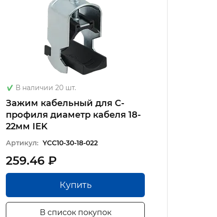
В наличии 20 шт.
В на
Зажим кабельный для С-
Зажи
профиля диаметр кабеля 18-
профи
22мм IEK
50мм
Артикул:
YCC10-30-18-022
Артику
259.46 ₽
532.
Купить
В список покупок