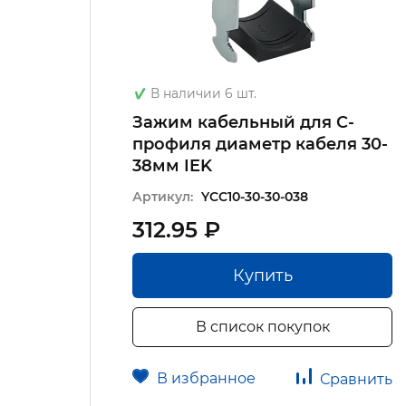
В наличии 6 шт.
ая
Зажим кабельный для С-
профиля диаметр кабеля 30-
38мм IEK
Артикул:
YCC10-30-30-038
312.95 ₽
Купить
В список покупок
В избранное
авнить
Сравнить