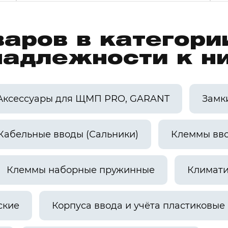
варов в категор
надлежности к н
Аксессуары для ЩМП PRO, GARANT
Замк
Кабельные вводы (Сальники)
Клеммы вв
Клеммы наборные пружинные
Климати
ские
Корпуса ввода и учёта пластиковые