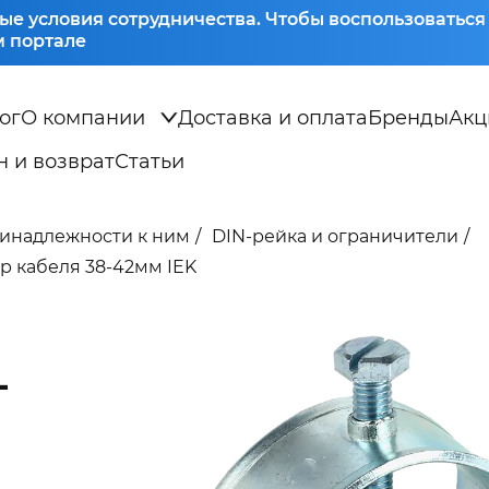
ые условия сотрудничества. Чтобы воспользоватьс
 портале
ог
О компании
Доставка и оплата
Бренды
Акц
 и возврат
Статьи
ринадлежности к ним
DIN-рейка и ограничители
р кабеля 38-42мм IEK
-