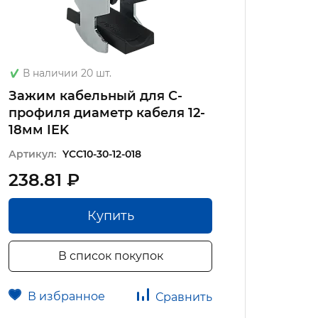
В наличии 20 шт.
В на
Зажим кабельный для С-
Зажи
профиля диаметр кабеля 12-
профи
18мм IEK
22мм 
Артикул:
YCC10-30-12-018
Артику
238.81 ₽
259.
Купить
В список покупок
В избранное
В 
Сравнить