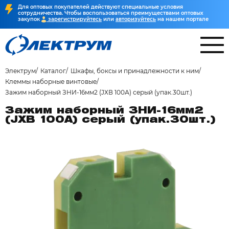
Для оптовых покупателей действуют специальные условия
сотрудничества. Чтобы воспользоваться преимуществами оптовых
закупок
зарегистрируйтесь
или
авторизуйтесь
на нашем портале
Электрум
Каталог
Шкафы, боксы и принадлежности к ним
Клеммы наборные винтовые
Зажим наборный ЗНИ-16мм2 (JХВ 100А) серый (упак.30шт.)
Зажим наборный ЗНИ-16мм2
(JХВ 100А) серый (упак.30шт.)