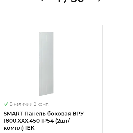
Под з
В наличии 2 комп.
SMAR
SMART Панель боковая ВРУ
мета
1800.ХХХ.450 IP54 (2шт/
1800х
компл) IEK