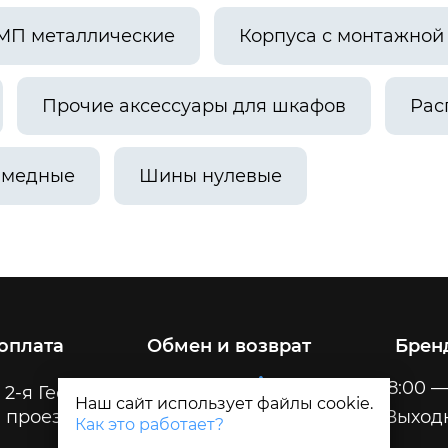
МП металлические
Корпуса с монтажно
Прочие аксессуары для шкафов
Рас
 медные
Шины нулевые
 оплата
Обмен и возврат
Брен
Пн-Пт
8:00 —
 2-я Геологическая, 32
Наш сайт использует файлы cookie.
 проезда
Сб-Вс
Выход
Как это работает?