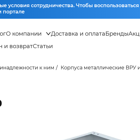
ые условия сотрудничества. Чтобы воспользоватьс
 портале
ог
О компании
Доставка и оплата
Бренды
Акц
 и возврат
Статьи
ринадлежности к ним
Корпуса металлические ВРУ 
)