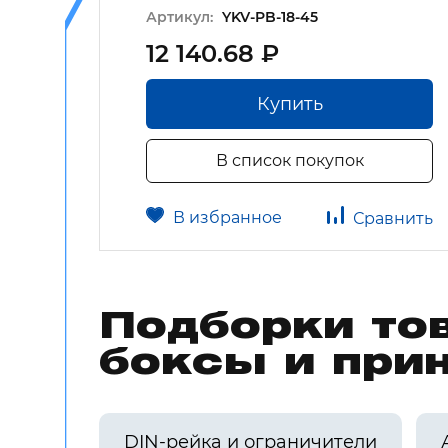
Артикул:
YKV-PB-18-45
12 140.68 ₽
Купить
В список покупок
В избранное
авнить
Сравнить
Подборки то
боксы и при
DIN-рейка и ограничители