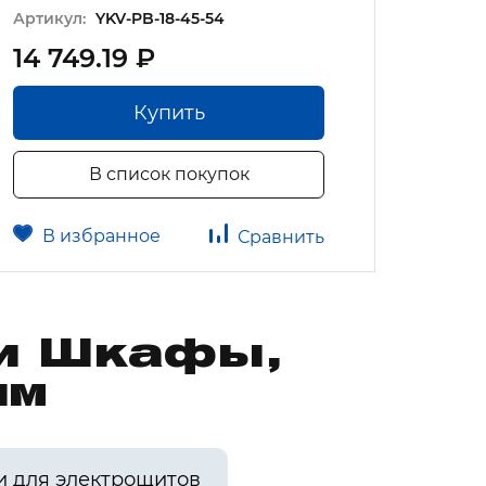
Артику
Артикул:
YKV-PB-18-45-54
14 749.19 ₽
53 3
Купить
В список покупок
В избранное
В 
Сравнить
ии Шкафы,
им
и для электрощитов