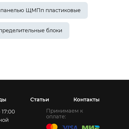
й панелью ЩМПп пластиковые
пределительные блоки
ды
Статьи
Контакты
Принимаем к
 17:00
оплате:
ной