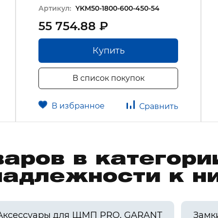
Артикул:
YKM50-1800-600-450-54
55 754.88 ₽
Купить
В список покупок
В избранное
Сравнить
варов в категор
надлежности к н
Аксессуары для ЩМП PRO, GARANT
Замк