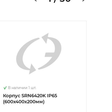
В наличии 1 шт.
В на
Корпус SRN6420K IP65
TITAN
(600х400х200мм)
мета
ЩМП-6