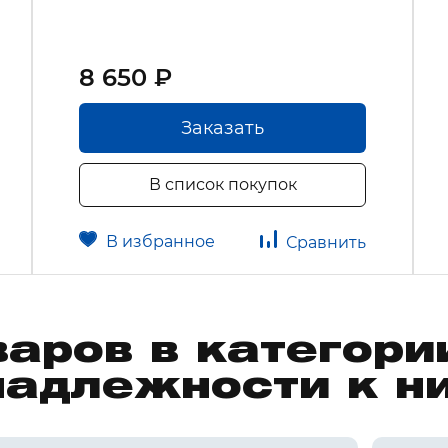
8 650 ₽
Заказать
В список покупок
В избранное
Сравнить
варов в категор
надлежности к н