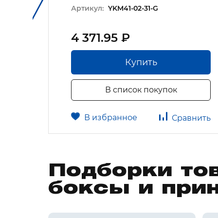
66
Артикул:
YKM41-02-31-G
4 371.95 ₽
Купить
В список покупок
В избранное
авнить
Сравнить
Подборки то
боксы и при