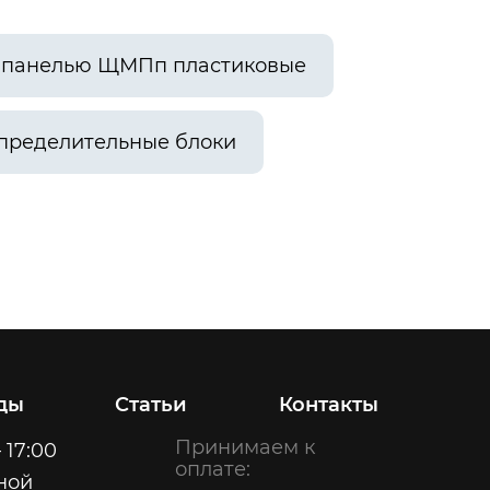
й панелью ЩМПп пластиковые
пределительные блоки
ды
Статьи
Контакты
Принимаем к
 17:00
оплате:
ной