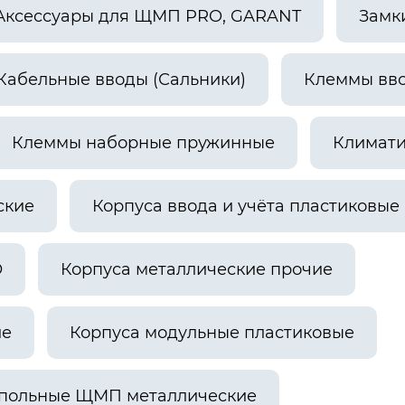
Аксессуары для ЩМП PRO, GARANT
Замк
Кабельные вводы (Сальники)
Клеммы вв
Клеммы наборные пружинные
Климати
ские
Корпуса ввода и учёта пластиковые
О
Корпуса металлические прочие
ие
Корпуса модульные пластиковые
апольные ЩМП металлические