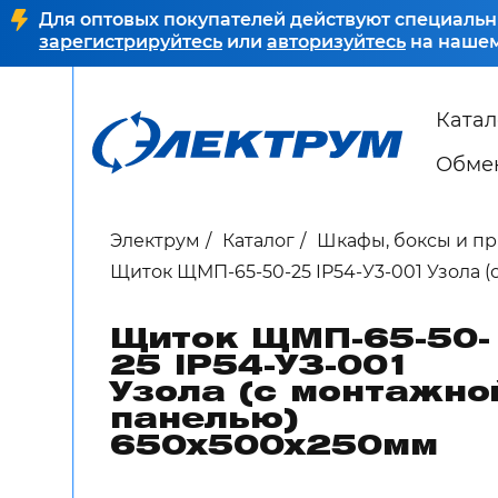
Для оптовых покупателей действуют специальн
зарегистрируйтесь
или
авторизуйтесь
на нашем
Катал
Обмен
Электрум
Каталог
Шкафы, боксы и п
Щиток ЩМП-65-50-25 IP54-У3-001 Узола 
Щиток ЩМП-65-50-
25 IP54-У3-001
Узола (с монтажно
панелью)
650х500х250мм