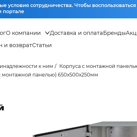
ые условия сотрудничества. Чтобы воспользоватьс
 портале
ог
О компании
Доставка и оплата
Бренды
Акц
 и возврат
Статьи
ринадлежности к ним
Корпуса с монтажной панел
(с монтажной панелью) 650х500х250мм
й