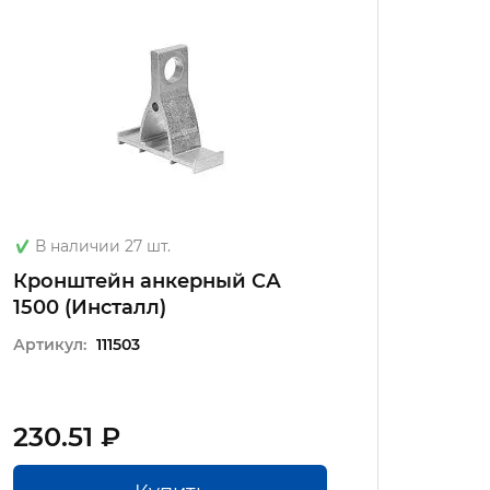
Под з
В наличии 27 шт.
Кронш
Кронштейн анкерный CА
1500 (Инсталл)
Артику
Артикул:
111503
230.51 ₽
257.