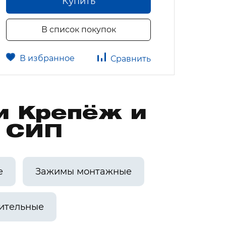
Купить
В список покупок
В избранное
В 
Сравнить
и Крепёж и
а СИП
е
Зажимы монтажные
ительные