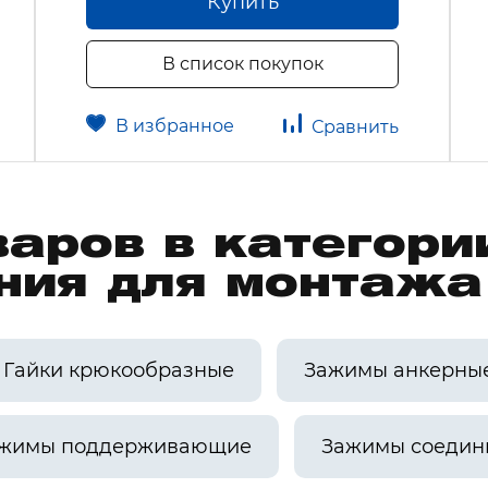
Купить
В список покупок
В избранное
Сравнить
варов в категори
ния для монтаж
Гайки крюкообразные
Зажимы анкерны
жимы поддерживающие
Зажимы соедин