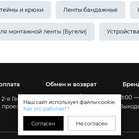
тейны и крюки
Ленты бандажные
ля монтажной ленты (Бугели)
Устройств
 оплата
Обмен и возврат
Брен
Пн-Пт
8:00 —
 2-я Геологическая, 32
Наш сайт использует файлы cookie.
 проезда
Сб-Вс
Выход
Как это работает?
Согласен
Не согласен