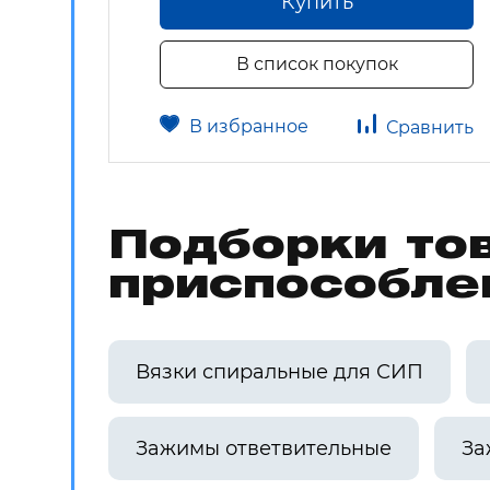
Купить
В список покупок
В избранное
авнить
Сравнить
Подборки то
приспособле
Вязки спиральные для СИП
Зажимы ответвительные
За