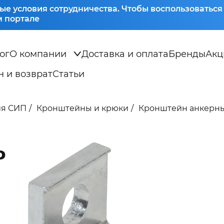
ые условия сотрудничества. Чтобы воспользоватьс
 портале
ог
О компании
Доставка и оплата
Бренды
Акц
 и возврат
Статьи
ия СИП
Кронштейны и крюки
Кронштейн анкерны
0