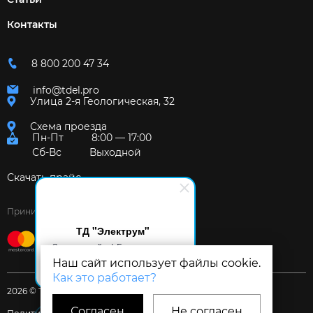
Контакты
8 800 200 47 34
info@tdel.pro
Улица 2-я Геологическая, 32
Схема проезда
Пн-Пт
8:00 — 17:00
Сб-Вс
Выходной
Скачать прайс
Принимаем к оплате:
ТД "Электрум"
Здравствуйте! Готов помочь
вам. Напишите мне, если у
Наш сайт использует файлы cookie.
вас появятся вопросы.
Как это работает?
2026 © Торговый дом «Электрум»
Согласен
Не согласен