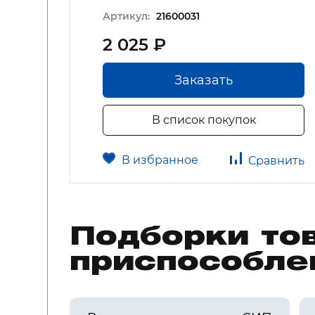
Артикул:
21600031
2 025 ₽
Заказать
В список покупок
В избранное
авнить
Сравнить
Подборки то
приспособле