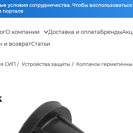
ые условия сотрудничества. Чтобы воспользоватьс
 портале
ог
О компании
Доставка и оплата
Бренды
Акц
 и возврат
Статьи
ия СИП
Устройства защиты
Колпачок герметичный
К