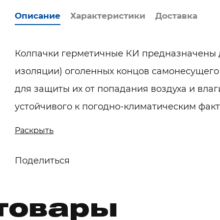
Описание
Характеристики
Доставка
Колпачки герметичные КИ предназначены 
изоляции) оголенных концов самонесущего
для защиты их от попадания воздуха и вла
устойчивого к погодно-климатическим фак
излучению. Выдерживают напряжение пробо
Раскрыть
требуют инструмента для монтажа.
Поделиться
товары