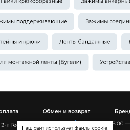
Гайки крюкообразные
Зажимы анкерны
жимы поддерживающие
Зажимы соедин
тейны и крюки
Ленты бандажные
ля монтажной ленты (Бугели)
Устройств
 оплата
Обмен и возврат
Брен
Пн-Пт
8:00 —
 2-я Геологическая, 32
Наш сайт использует файлы cookie.