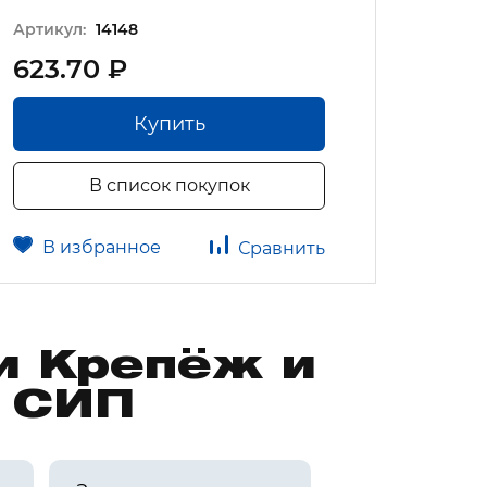
Артикул:
14148
623.70 ₽
419.
Купить
В список покупок
В избранное
В 
Сравнить
и Крепёж и
а СИП