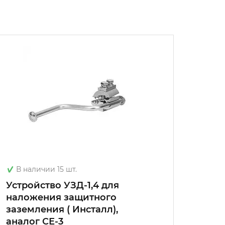
В наличии 15 шт.
В на
Устройство УЗД-1,4 для
Зажи
наложения защитного
зазем
заземления ( Инсталл),
адап
аналог СЕ-3