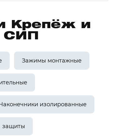
и Крепёж и
а СИП
е
Зажимы монтажные
ительные
Наконечники изолированные
а защиты