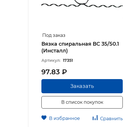
Под заказ
0
Вязка спиральная ВС 35/50.1
(Инсталл)
Артикул:
17351
97.83 ₽
Заказать
В список покупок
В избранное
авнить
Сравнить