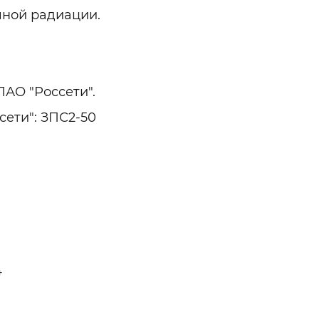
чной радиации.
АО "Россети".
сети": ЗПС2-50
4