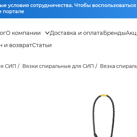
ые условия сотрудничества. Чтобы воспользоватьс
 портале
ог
О компании
Доставка и оплата
Бренды
Акц
 и возврат
Статьи
ия СИП
Вязки спиральные для СИП
Вязка спираль