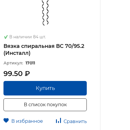
Под з
В наличии 84 шт.
Вязка
Вязка спиральная ВС 70/95.2
(Ниле
(Инсталл)
Артику
Артикул:
17011
99.50 ₽
160 
Купить
В список покупок
В избранное
В 
Сравнить