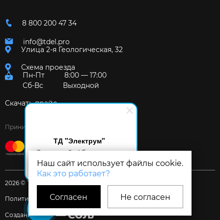
8 800 200 47 34
info@tdel.pro
Улица 2-я Геологическая, 32
Схема проезда
Пн-Пт
8:00 — 17:00
Сб-Вс
Выходной
Скачать прайс
Принимаем к оплате:
ТД "Электрум"
Здравствуйте! Готов помочь
вам. Напишите мне, если у
Наш сайт использует файлы cookie.
вас появятся вопросы.
Как это работает?
2026 © Торговый дом «Электрум»
Согласен
Не согласен
Политика и Согласия
Создание сайта