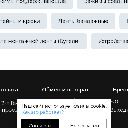
жимы поддерживающие
Зажимы соедин
тейны и крюки
Ленты бандажные
ля монтажной ленты (Бугели)
Устройств
 оплата
Обмен и возврат
Брен
Пн-Пт
8:00 —
 2-я Геологическая, 32
Наш сайт использует файлы cookie.
 проезда
Сб-Вс
Выход
Как это работает?
Согласен
Не согласен