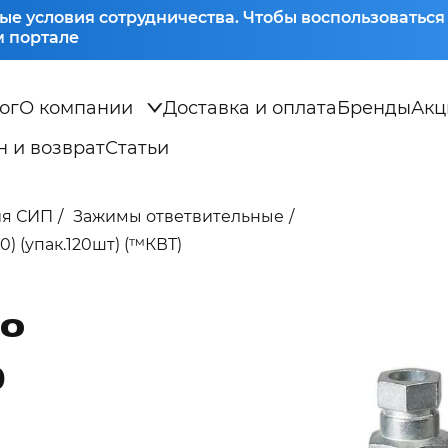
ые условия сотрудничества. Чтобы воспользоватьс
 портале
ог
О компании
Доставка и оплата
Бренды
Акц
 и возврат
Статьи
ия СИП
Зажимы ответвительные
) (упак.120шт) (™КВТ)
ПО
)