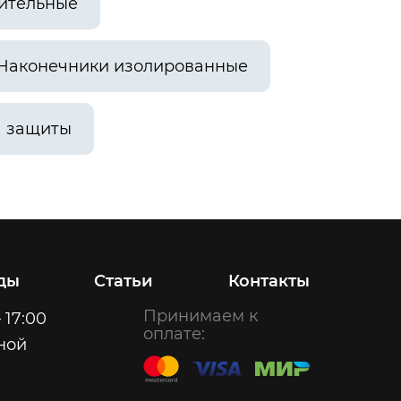
ительные
Наконечники изолированные
а защиты
ды
Статьи
Контакты
Принимаем к
 17:00
оплате:
ной