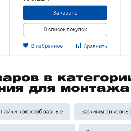
Заказать
В список покупок
В избранное
Сравнить
варов в категори
ния для монтаж
Гайки крюкообразные
Зажимы анкерны