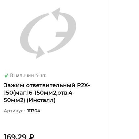
В наличии 4 шт.
В на
Зажим ответвительный P2X-
Зажи
150(маг.16-150мм2,отв.4-
95(ма
50мм2) (Инсталл)
35мм2
Артикул:
111304
Артику
169.29 ₽
112.