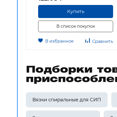
Купить
В список покупок
В избранное
авнить
Сравнить
Подборки то
приспособле
Вязки спиральные для СИП