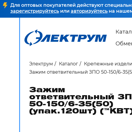
Для оптовых покупателей действуют специальн
зарегистрируйтесь
или
авторизуйтесь
на нашем
Катал
Обмен
Электрум
Каталог
Крепежные издел
Зажим ответвительный ЗПО 50-150/6-35(50
Зажим
ответвительный З
50-150/6-35(50)
(упак.120шт) (™КВТ