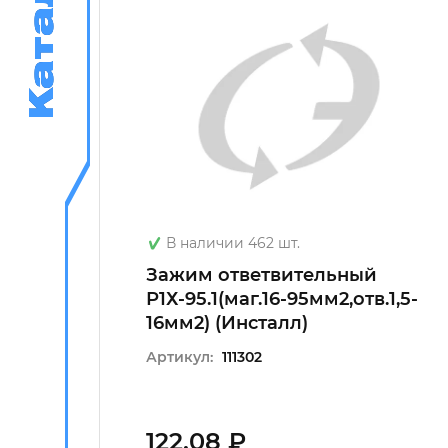
Каталог
Каталог
В наличии 462 шт.
Зажим ответвительный
-
Р1Х-95.1(маг.16-95мм2,отв.1,5-
16мм2) (Инсталл)
Артикул:
111302
122.08 ₽