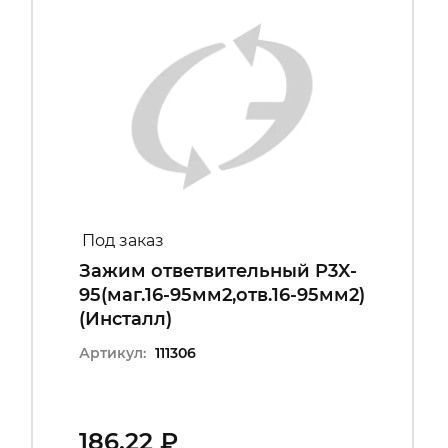
Под заказ
Зажим ответвительный P3X-
95(маг.16-95мм2,отв.16-95мм2)
(Инсталл)
Артикул:
111306
186.22 ₽