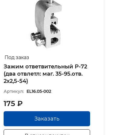
Под заказ
В на
Зажим ответвительный Р-72
Зажи
(два отвлетл: маг. 35-95.отв.
MJPT 
2х2,5-54)
Артику
Артикул:
EL16.05-002
175 ₽
416 
Заказать