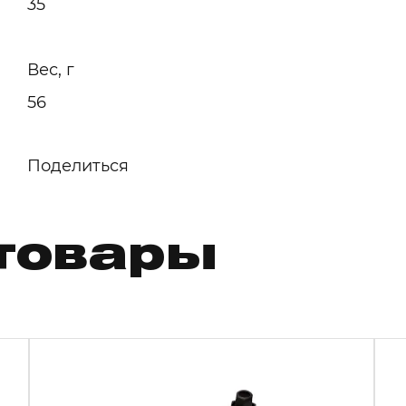
35
Вес, г
56
Поделиться
товары