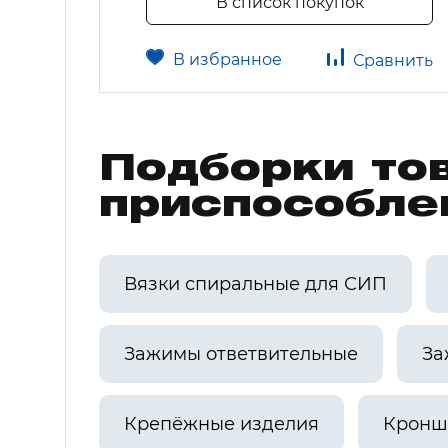
В список покупок
В избранное
авнить
Сравнить
Подборки то
приспособле
Вязки спиральные для СИП
Зажимы ответвительные
За
Крепёжные изделия
Кронш