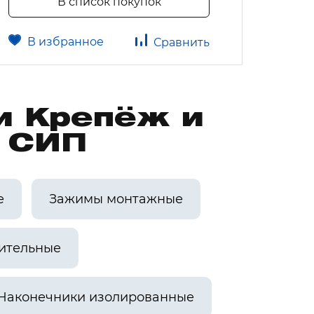
В список покупок
В избранное
В 
Сравнить
и Крепёж и
а СИП
е
Зажимы монтажные
ительные
Наконечники изолированные