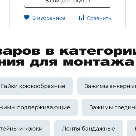
В список покупок
В избранное
Сравнить
варов в категори
ния для монтаж
Гайки крюкообразные
Зажимы анкерны
жимы поддерживающие
Зажимы соедин
тейны и крюки
Ленты бандажные