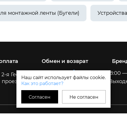
ля монтажной ленты (Бугели)
Устройств
 оплата
Обмен и возврат
Брен
Пн-Пт
8:00 —
 2-я Геологическая, 32
Наш сайт использует файлы cookie.
 проезда
Сб-Вс
Выход
Как это работает?
Согласен
Не согласен
Политика и Согласия