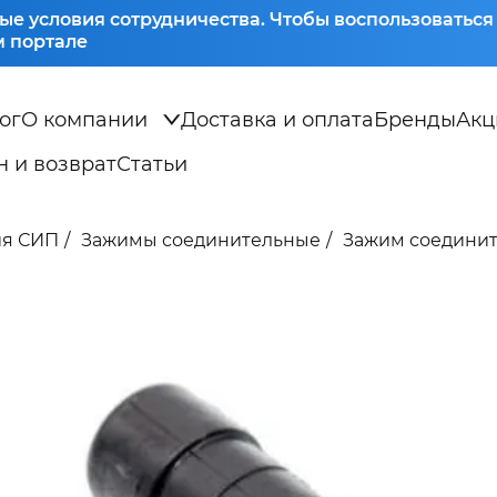
ые условия сотрудничества. Чтобы воспользоватьс
 портале
ог
О компании
Доставка и оплата
Бренды
Акц
 и возврат
Статьи
ия СИП
Зажимы соединительные
Зажим соединит