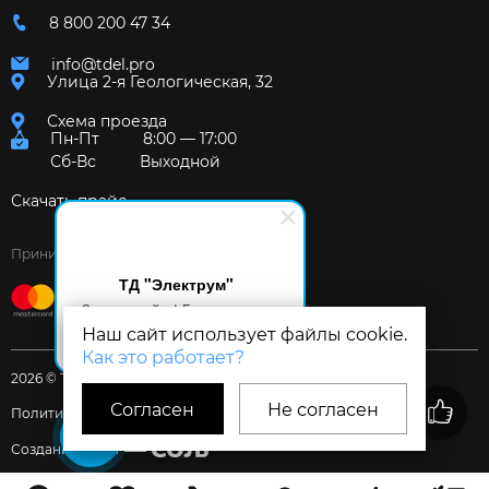
8 800 200 47 34
info@tdel.pro
Улица 2-я Геологическая, 32
Схема проезда
Пн-Пт
8:00 — 17:00
Сб-Вс
Выходной
Скачать прайс
Принимаем к оплате:
ТД "Электрум"
Здравствуйте! Готов помочь
вам. Напишите мне, если у
Наш сайт использует файлы cookie.
вас появятся вопросы.
Как это работает?
2026 © Торговый дом «Электрум»
Согласен
Не согласен
Политика и Согласия
Создание сайта