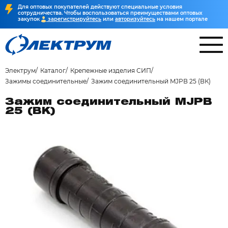
Для оптовых покупателей действуют специальные условия
сотрудничества. Чтобы воспользоваться преимуществами оптовых
закупок
зарегистрируйтесь
или
авторизуйтесь
на нашем портале
Электрум
Каталог
Крепежные изделия СИП
Зажимы соединительные
Зажим соединительный MJPВ 25 (ВК)
Зажим соединительный MJPВ
25 (ВК)