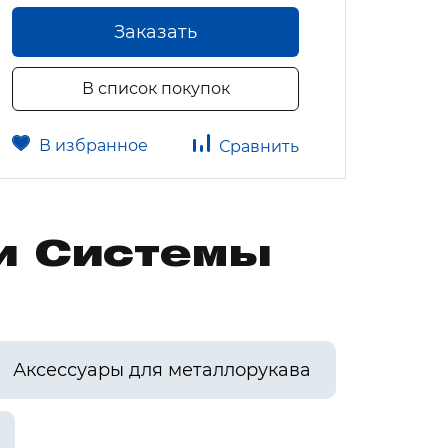
Заказать
В список покупок
В избранное
В 
Сравнить
ии Системы
Аксессуары для металлорукава