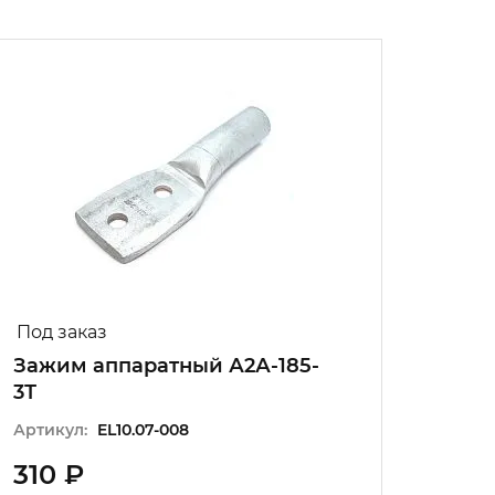
Под заказ
Под з
Зажим аппаратный А2А-185-
Зажи
3Т
Артику
Артикул:
EL10.07-008
310 ₽
360