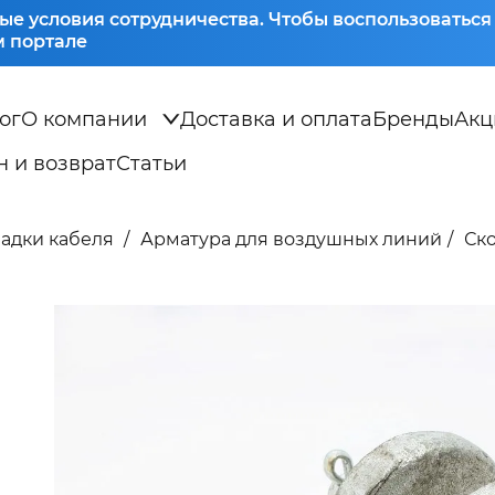
ые условия сотрудничества. Чтобы воспользоватьс
 портале
ог
О компании
Доставка и оплата
Бренды
Акц
 и возврат
Статьи
ладки кабеля
Арматура для воздушных линий
Ско