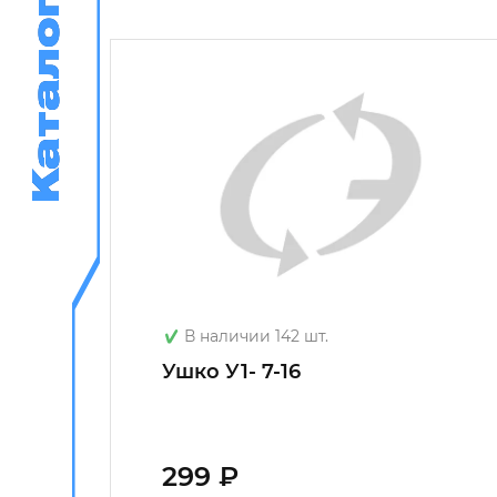
Каталог
Каталог
В наличии 142 шт.
1Б
Ушко У1- 7-16
299 ₽