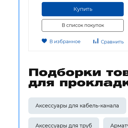
Купить
В список покупок
В избранное
авнить
Сравнить
Подборки то
для проклад
Аксессуары для кабель-канала
Аксессуары для труб
Армат