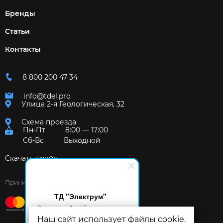
Бренды
Статьи
Контакты
8 800 200 47 34
info@tdel.pro
Улица 2-я Геологическая, 32
Схема проезда
Пн-Пт
8:00 — 17:00
Сб-Вс
Выходной
Скачать прайс
Принимаем к оплате:
ТД "Электрум"
Здравствуйте! Готов помочь
вам. Напишите мне, если у
Наш сайт использует файлы cookie.