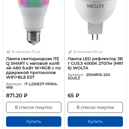
В наличии 13 шт.
В наличии 65 шт.
Лампа светодиодная iTE
Лампа LED рефлектор 3В
Q SMART с матовой колб
т GU5.3 4000К 270Лм (MR1
ой А60 9,4Вт W+RGB с по
6) WOLTA
ддержкой протоколов
Артикул:
25SMR16-220-
WIFI+BLE E27
3GU5.3
Артикул:
IT-L220E27-YR004-
WB
871.20 ₽
65 ₽
В список покупок
В список покупок
Купить
Купить