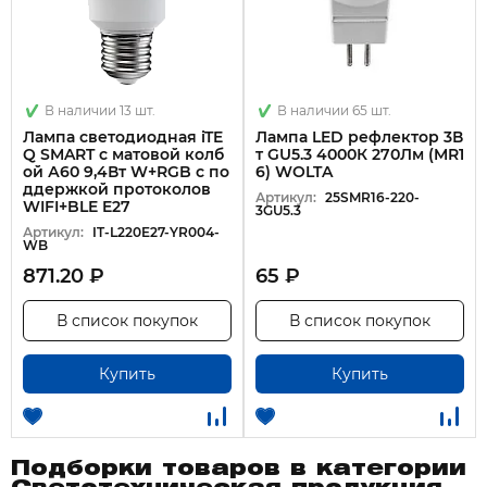
В наличии 13 шт.
В наличии 65 шт.
Лампа светодиодная iTE
Лампа LED рефлектор 3В
Q SMART с матовой колб
т GU5.3 4000К 270Лм (MR1
ой А60 9,4Вт W+RGB с по
6) WOLTA
ддержкой протоколов
Артикул:
25SMR16-220-
WIFI+BLE E27
3GU5.3
Артикул:
IT-L220E27-YR004-
WB
871.20 ₽
65 ₽
В список покупок
В список покупок
Купить
Купить
Подборки товаров в категории