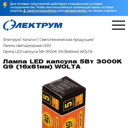
Для оптовых покупателей действуют специальные условия
сотрудничества. Чтобы воспользоваться преимуществами оптовых
закупок
зарегистрируйтесь
или
авторизуйтесь
на нашем портале
Электрум
Каталог
Светотехническая продукция
Лампы светодиодные LED
Лампа LED капсула 5Вт 3000K G9 (16х61мм) WOLTA
Лампа LED капсула 5Вт 3000K
G9 (16х61мм) WOLTA