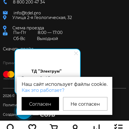
8 800 200 47 34
info@tdel.pro
Улица 2-я Геологическая, 32
Схема проезда
Пн-Пт
8:00 — 17:00
Сб-Вс
Выходной
Скачать прайс
Принимаем к оплате:
ТД "Электрум"
Здравствуйте! Готов помочь
вам. Напишите мне, если у
Наш сайт использует файлы cookie.
вас появятся вопросы.
Как это работает?
2026 © Торговый дом «Электрум»
Согласен
Не согласен
Политика и Согласия
Создание сайта