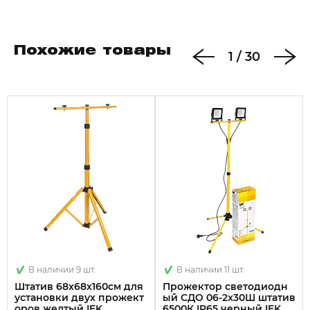
Похожие товары
1
/
30
В наличии 9 шт.
В наличии 11 шт.
Штатив 68х68х160см для
Прожектор светодиодн
установки двух прожект
ый СДО 06-2x30Ш штатив
оров желтый IEK
6500К IP65 черный IEK