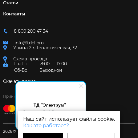
Статьи
Контакты
8 800 200 47 34
info@tdel.pro
Улица 2-я Геологическая, 32
Схема проезда
Пн-Пт
8:00 — 17:00
Сб-Вс
Выходной
Скачать прайс
Принимаем к оплате:
ТД "Электрум"
Здравствуйте! Готов помочь
вам. Напишите мне, если у
Наш сайт использует файлы cookie.
вас появятся вопросы.
Как это работает?
2026 © Торговый дом «Электрум»