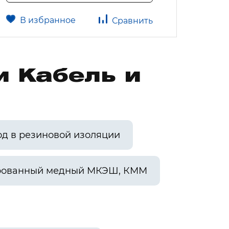
В избранное
В 
Сравнить
и Кабель и
од в резиновой изоляции
рованный медный МКЭШ, КММ