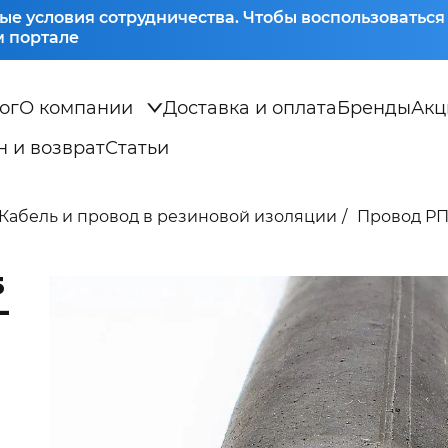
ые условия сотрудничества. Чтобы воспользоватьс
 портале
ог
О компании
Доставка и оплата
Бренды
Акц
 и возврат
Статьи
Кабель и провод в резиновой изоляции
Провод РПШ
5
-