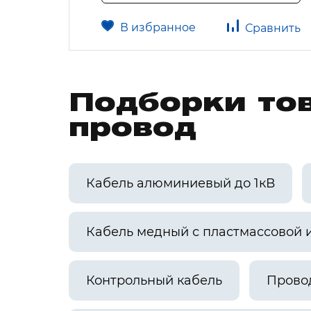
В избранное
авнить
Сравнить
Подборки тов
провод
Кабель алюминиевый до 1кВ
Кабель медный с пластмассовой 
Контрольный кабель
Прово