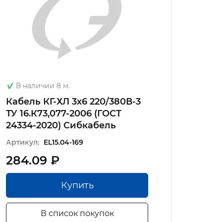
В наличии 8 м.
В на
Кабель КГ-ХЛ 3х6 220/380В-3
Прово
ТУ 16.К73,077-2006 (ГОСТ
16.К73
24334-2020) Сибкабель
Артику
Артикул:
EL15.04-169
284.09 ₽
417.
Купить
В список покупок