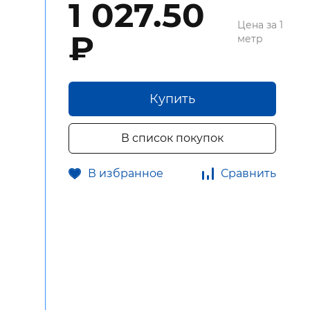
1 027.50
Цена за 1
₽
метр
Купить
В список покупок
В избранное
Сравнить