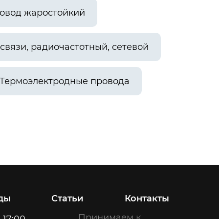
овод жаростойкий
связи, радиочастотный, сетевой
Термоэлектродные провода
ды
Статьи
Контакты
Принимаем к