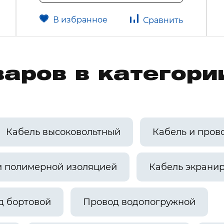
В избранное
Сравнить
аров в категори
Кабель высоковольтный
Кабель и пров
и полимерной изоляцией
Кабель экрани
д бортовой
Провод водопогружной