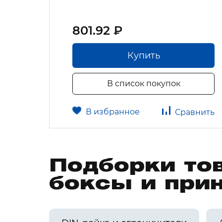
801.92 ₽
Купить
В список покупок
В избранное
авнить
Сравнить
Подборки то
боксы и при