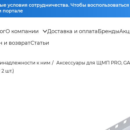
ые условия сотрудничества. Чтобы воспользоватьс
 портале
ог
О компании
Доставка и оплата
Бренды
Акц
 и возврат
Статьи
ринадлежности к ним
Аксессуары для ЩМП PRO, G
2 шт.)