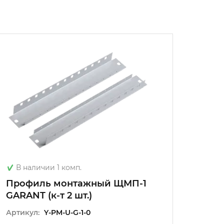
В наличии 1 комп.
В на
Профиль монтажный ЩМП-1
Пане
GARANT (к-т 2 шт.)
PRO/G
Артикул:
Y-PM-U-G-1-0
Артику