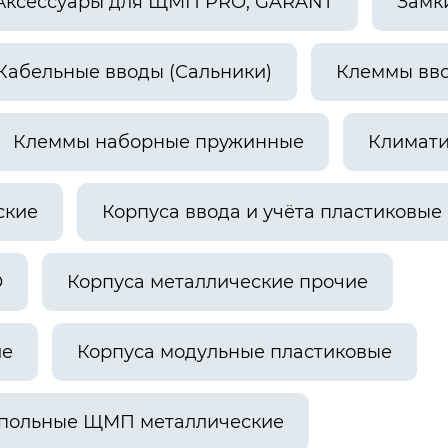
Аксессуары для ЩМП PRO, GARANT
Замк
Кабельные вводы (Сальники)
Клеммы вв
Клеммы наборные пружинные
Климати
ские
Корпуса ввода и учёта пластиковые
О
Корпуса металлические прочие
ие
Корпуса модульные пластиковые
апольные ЩМП металлические