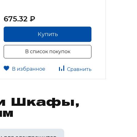
675.32 ₽
572.
Купить
В список покупок
В избранное
В 
Сравнить
ии Шкафы,
им