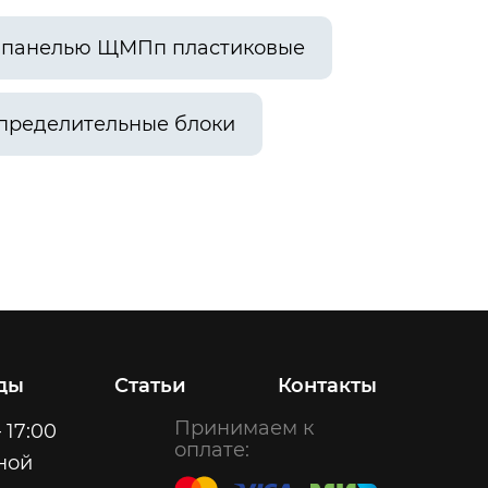
й панелью ЩМПп пластиковые
пределительные блоки
ды
Статьи
Контакты
Принимаем к
 17:00
оплате:
ной