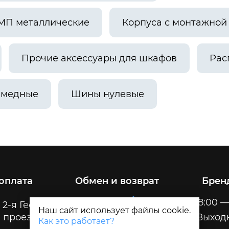
МП металлические
Корпуса с монтажно
Прочие аксессуары для шкафов
Рас
 медные
Шины нулевые
 оплата
Обмен и возврат
Брен
Пн-Пт
8:00 —
 2-я Геологическая, 32
Наш сайт использует файлы cookie.
 проезда
Сб-Вс
Выход
Как это работает?