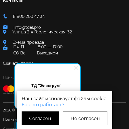
Контакты
8 800 200 47 34
info@tdel.pro
Улица 2-я Геологическая, 32
Схема проезда
Пн-Пт
8:00 — 17:00
Сб-Вс
Выходной
Скачать прайс
Принимаем к оплате:
ТД "Электрум"
Здравствуйте! Готов помочь
вам. Напишите мне, если у
Наш сайт использует файлы cookie.
вас появятся вопросы.
Как это работает?
2026 © Торговый дом «Электрум»
Согласен
Не согласен
Политика и Согласия
Создание сайта