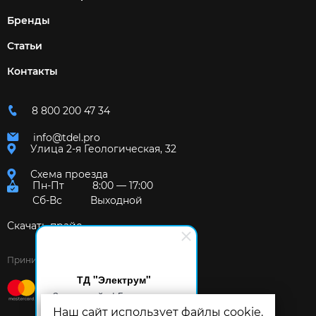
Бренды
Статьи
Контакты
8 800 200 47 34
info@tdel.pro
Улица 2-я Геологическая, 32
Схема проезда
Пн-Пт
8:00 — 17:00
Сб-Вс
Выходной
Скачать прайс
Принимаем к оплате:
ТД "Электрум"
Здравствуйте! Готов помочь
вам. Напишите мне, если у
Наш сайт использует файлы cookie.