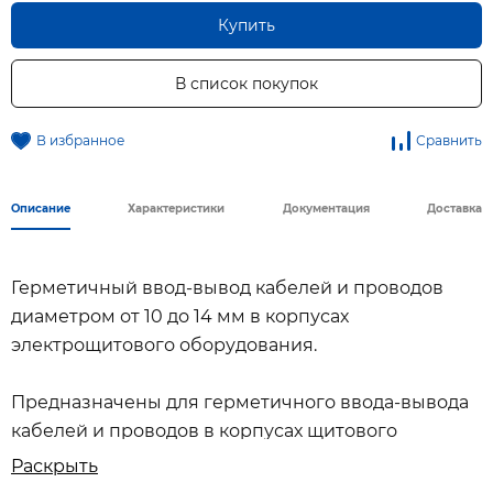
Купить
В список покупок
В избранное
Сравнить
Описание
Характеристики
Документация
Доставка
Герметичный ввод-вывод кабелей и проводов
диаметром от 10 до 14 мм в корпусах
электрощитового оборудования.
Предназначены для герметичного ввода-вывода
кабелей и проводов в корпусах щитового
электрооборудования.
Раскрыть
Герметичная конструкция. Степень защиты IP 68.