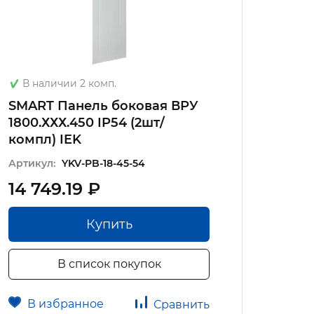
Под з
В наличии 2 комп.
SMAR
SMART Панель боковая ВРУ
мета
1800.ХХХ.450 IP54 (2шт/
1800х
компл) IEK
Артику
Артикул:
YKV-PB-18-45-54
14 749.19 ₽
53 3
Купить
В список покупок
В избранное
В 
Сравнить