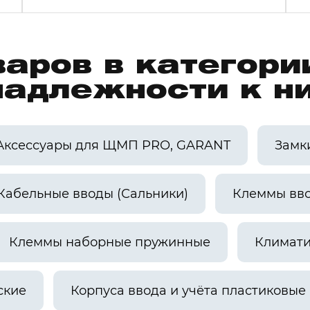
варов в категор
надлежности к н
Аксессуары для ЩМП PRO, GARANT
Замк
Кабельные вводы (Сальники)
Клеммы вв
Клеммы наборные пружинные
Климати
ские
Корпуса ввода и учёта пластиковые