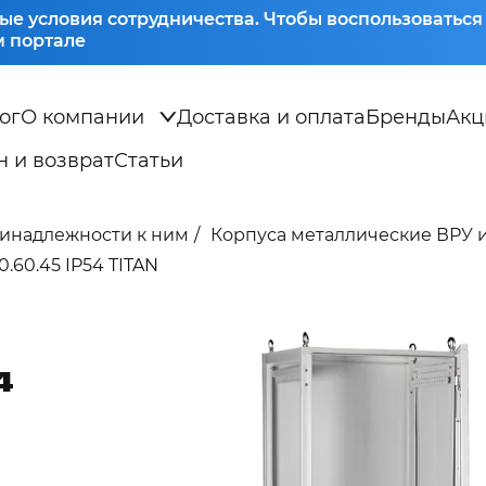
ые условия сотрудничества. Чтобы воспользоватьс
 портале
ог
О компании
Доставка и оплата
Бренды
Акц
 и возврат
Статьи
ринадлежности к ним
Корпуса металлические ВРУ 
60.45 IP54 TITAN
4