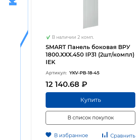
В наличии 2 комп.
омп.
SMART Панель боковая ВРУ
1800.ХХХ.450 IP31 (2шт/компл)
IEK
Артикул:
YKV-PB-18-45
12 140.68 ₽
Купить
В список покупок
В избранное
авнить
Сравнить