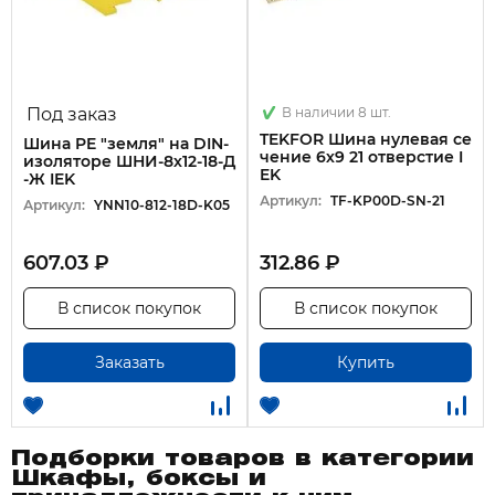
Под заказ
В наличии 8 шт.
TEKFOR Шина нулевая се
Шина PE "земля" на DIN-
чение 6х9 21 отверстие I
изоляторе ШНИ-8х12-18-Д
EK
-Ж IEK
Артикул:
TF-KP00D-SN-21
Артикул:
YNN10-812-18D-K05
607.03 ₽
312.86 ₽
В список покупок
В список покупок
Заказать
Купить
Подборки товаров в категории
Шкафы, боксы и