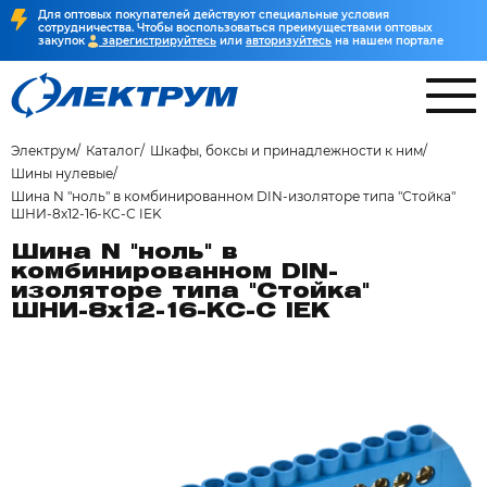
Для оптовых покупателей действуют специальные условия
сотрудничества. Чтобы воспользоваться преимуществами оптовых
закупок
зарегистрируйтесь
или
авторизуйтесь
на нашем портале
Электрум
Каталог
Шкафы, боксы и принадлежности к ним
Шины нулевые
Шина N "ноль" в комбинированном DIN-изоляторе типа "Стойка"
ШНИ-8х12-16-КС-С IEK
Шина N "ноль" в
комбинированном DIN-
изоляторе типа "Стойка"
ШНИ-8х12-16-КС-С IEK