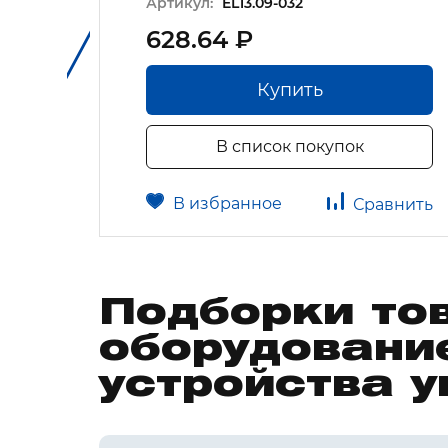
Артикул:
EL13.09-032
628.64 ₽
Купить
В список покупок
В избранное
авнить
Сравнить
Подборки то
оборудовани
устройства 