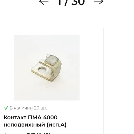
1
/
30
В наличии 20 шт.
В на
Контакт ПМА 4000
Конт
неподвижный (исп.А)
подви