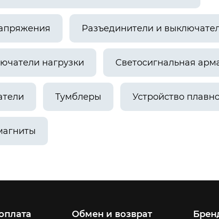
напряжения
Разъединители и выключател
лючатели нагрузки
Светосигнальная арм
атели
Тумблеры
Устройство плавно
магниты
 оплата
Обмен и возврат
Брен