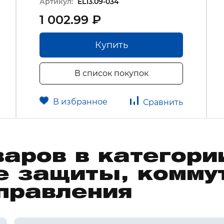
Артикул:
EL13.09-034
1 002.99 ₽
Купить
В список покупок
В избранное
Сравнить
варов в категори
е защиты, комму
управления