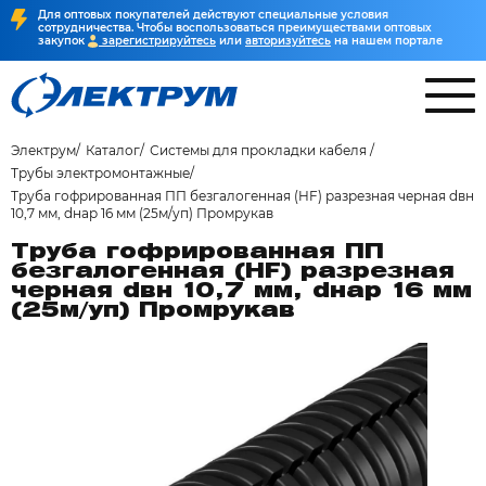
Для оптовых покупателей действуют специальные условия
сотрудничества. Чтобы воспользоваться преимуществами оптовых
закупок
зарегистрируйтесь
или
авторизуйтесь
на нашем портале
Электрум
Каталог
Системы для прокладки кабеля
Трубы электромонтажные
Труба гофрированная ПП безгалогенная (HF) разрезная черная dвн
10,7 мм, dнар 16 мм (25м/уп) Промрукав
Труба гофрированная ПП
безгалогенная (HF) разрезная
черная dвн 10,7 мм, dнар 16 мм
(25м/уп) Промрукав