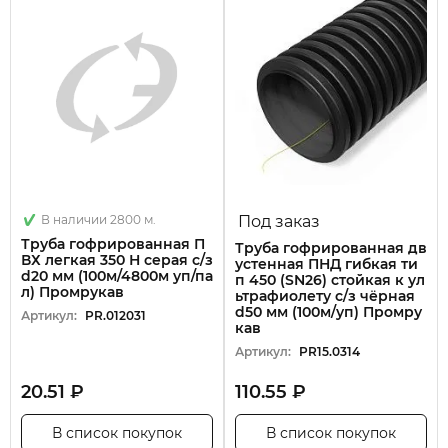
В наличии 2800 м.
Под заказ
Труба гофрированная П
Труба гофрированная дв
ВХ легкая 350 Н серая с/з
устенная ПНД гибкая ти
d20 мм (100м/4800м уп/па
п 450 (SN26) стойкая к ул
л) Промрукав
ьтрафиолету с/з чёрная
d50 мм (100м/уп) Промру
Артикул:
PR.012031
кав
Артикул:
PR15.0314
20.51 ₽
110.55 ₽
В список покупок
В список покупок