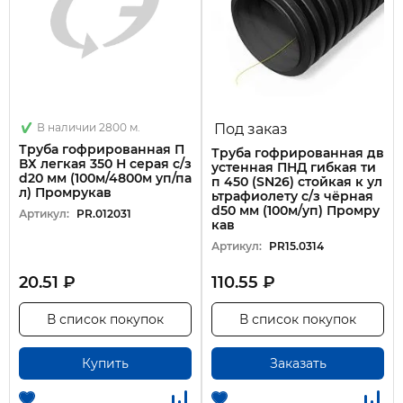
В наличии 2800 м.
Под заказ
Труба гофрированная П
Труба гофрированная дв
ВХ легкая 350 Н серая с/з
устенная ПНД гибкая ти
d20 мм (100м/4800м уп/па
п 450 (SN26) стойкая к ул
л) Промрукав
ьтрафиолету с/з чёрная
d50 мм (100м/уп) Промру
Артикул:
PR.012031
кав
Артикул:
PR15.0314
20.51 ₽
110.55 ₽
В список покупок
В список покупок
Купить
Заказать