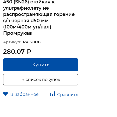
450 (SN26) стойкая к
(100м
ультрафиолету не
Пром
распространяющая горение
Артику
с/з черная d50 мм
(100м/400м уп/пал)
Промрукав
Артикул:
PR15.0138
280.07 ₽
16.8
Купить
В список покупок
В избранное
В 
Сравнить