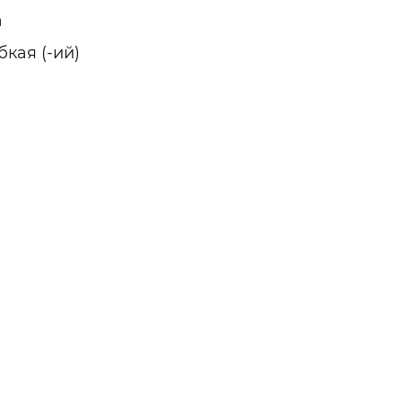
а
кая (-ий)