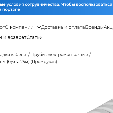
ые условия сотрудничества. Чтобы воспользоватьс
 портале
ог
О компании
Доставка и оплата
Бренды
Акц
 и возврат
Статьи
ладки кабеля
Трубы электромонтажные
м (бухта 25м) (Промрукав)