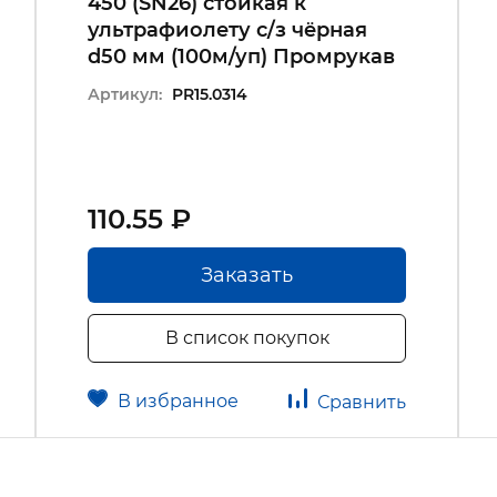
450 (SN26) стойкая к
ультрафиолету с/з чёрная
d50 мм (100м/уп) Промрукав
Артикул:
PR15.0314
110.55 ₽
Заказать
В список покупок
В избранное
Сравнить