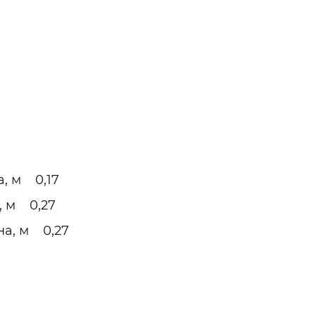
а, м 0,17
, м 0,27
на, м 0,27