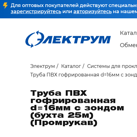
Для оптовых покупателей действуют специальн
зарегистрируйтесь
или
авторизуйтесь
на нашем
Катал
Обмен
Электрум
Каталог
Системы для прок
Труба ПВХ гофрированная d=16мм с зондо
Труба ПВХ
гофрированная
d=16мм с зондом
(бухта 25м)
(Промрукав)