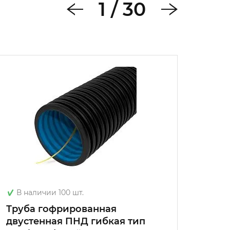
1
/
30
В наличии 100 шт.
В на
Труба гофрированная
Труб
двустенная ПНД гибкая тип
лёгка