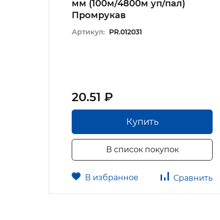
мм (100м/4800м уп/пал)
Промрукав
Артикул:
PR.012031
20.51 ₽
Купить
В список покупок
В избранное
авнить
Сравнить