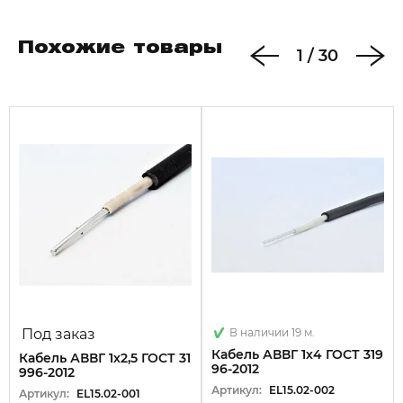
Г - отсутствие защитных покровов
нг - не распространяет горение при групповой
Похожие товары
1
/
30
прокладке
(А) - категория по исполнению в части
показателей пожарной безопасности
LS - с пониженным дымо- и газовыделением (Low
Smoke)
ок - однопроволочная круглая токопроводящая
жила
Расчётный наружный диаметр: 13,5 мм
Расчётная масса: 233,7 кг/км
Под заказ
В наличии 19 м.
Кабель АВВГ 1х4 ГОСТ 319
Кабель АВВГ 1х2,5 ГОСТ 31
96-2012
996-2012
Артикул:
EL15.02-002
Артикул:
EL15.02-001