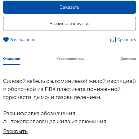
Заказать
В список покупок
В избранное
Сравнить
Описание
Характеристики
Доставка
Силовой кабель с алюминиевой жилой изоляцией
и оболочкой из ПВХ пластиката пониженной
горючести, дымо- и газовыделением.
Расшифровка обозначения:
А - токопроводящая жила из алюминия
В - изоляция из ПВХ пластиката
Раскрыть
В - оболочка из ПВХ пластиката