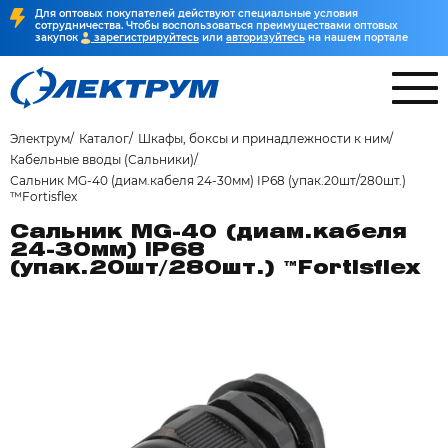
Для оптовых покупателей действуют специальные условия
сотрудничества. Чтобы воспользоваться преимуществами оптовых
закупок
зарегистрируйтесь
или
авторизуйтесь
на нашем портале
Электрум
Каталог
Шкафы, боксы и принадлежности к ним
Кабельные вводы (Сальники)
Сальник MG-40 (диам.кабеля 24-30мм) IP68 (упак.20шт/280шт.)
™Fortisflex
Сальник MG-40 (диам.кабеля
24-30мм) IP68
(упак.20шт/280шт.) ™Fortisflex