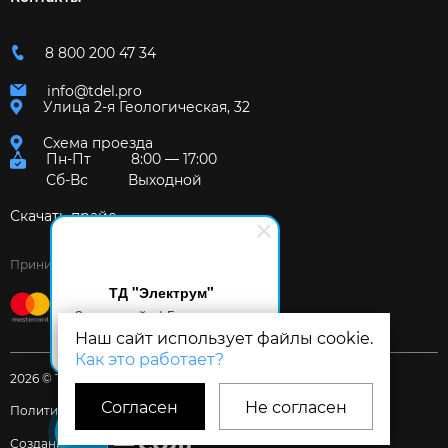
8 800 200 47 34
info@tdel.pro
Улица 2-я Геологическая, 32
Схема проезда
Пн-Пт
8:00 — 17:00
Сб-Вс
Выходной
Скачать прайс
Принимаем к оплате:
ТД "Электрум"
Здравствуйте! Готов помочь
вам. Напишите мне, если у
Наш сайт использует файлы cookie.
вас появятся вопросы.
Как это работает?
2026 © Торговый дом «Электрум»
Согласен
Не согласен
Политика и Согласия
Создание сайта