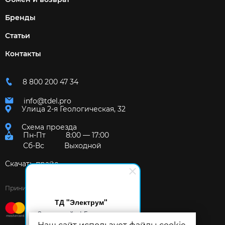
Бренды
Статьи
Контакты
8 800 200 47 34
info@tdel.pro
Улица 2-я Геологическая, 32
Схема проезда
Пн-Пт
8:00 — 17:00
Сб-Вс
Выходной
Скачать прайс
Принимаем к оплате:
ТД "Электрум"
Здравствуйте! Готов помочь
вам. Напишите мне, если у