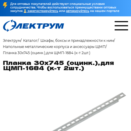
Для оптовых покупателей действуют специальные условия
сотрудничества. Чтобы воспользоваться преимуществами оптовых
закупок
зарегистрируйтесь
или
авторизуйтесь
на нашем портале
Электрум
Каталог
Шкафы, боксы и принадлежности к ним
Напольные металлические корпуса и аксессуары ЩМП
Планка 30х745 (оцинк.),для ЩМП-1684 (к-т 2шт.)
Планка 30х745 (оцинк.),для
ЩМП-1684 (к-т 2шт.)