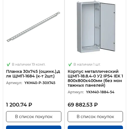
В наличии 19 комп.
В наличии 1 шт.
Планка 30х745 (оцинк.),д
Корпус металлический
ля ЩМП-1684 (к-т 2шт.)
ЩМП-18.8.4-0 У2 IP54 IEK 1
800х800х400мм (без мон
Артикул:
YKM40-P-30X745
тажных панелей)
Артикул:
YKM40-1884-54
1 200.74 ₽
69 882.53 ₽
В список покупок
В список покупок