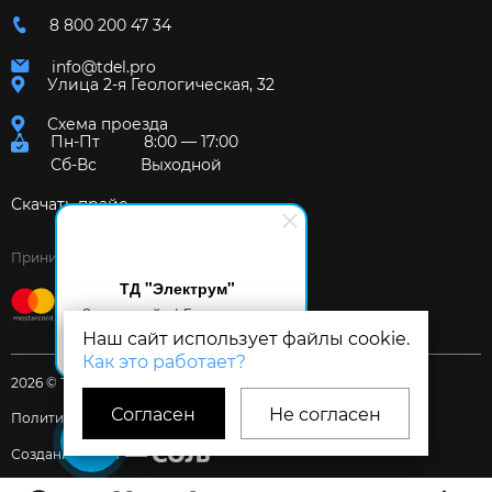
8 800 200 47 34
info@tdel.pro
Улица 2-я Геологическая, 32
Схема проезда
Пн-Пт
8:00 — 17:00
Сб-Вс
Выходной
Скачать прайс
Принимаем к оплате:
ТД "Электрум"
Здравствуйте! Готов помочь
вам. Напишите мне, если у
Наш сайт использует файлы cookie.
вас появятся вопросы.
Как это работает?
2026 © Торговый дом «Электрум»
Согласен
Не согласен
Политика и Согласия
Создание сайта