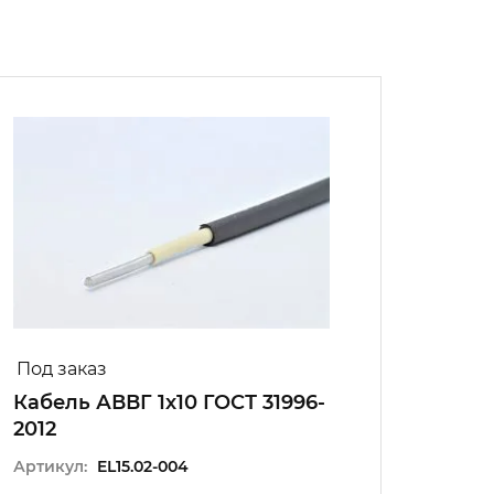
азателей пожарной безопасности;
м (Low Smoke)
дящая жила
Под заказ
В на
Кабель АВВГ 1х10 ГОСТ 31996-
Кабел
2012
31996
Артикул:
EL15.02-004
Артику