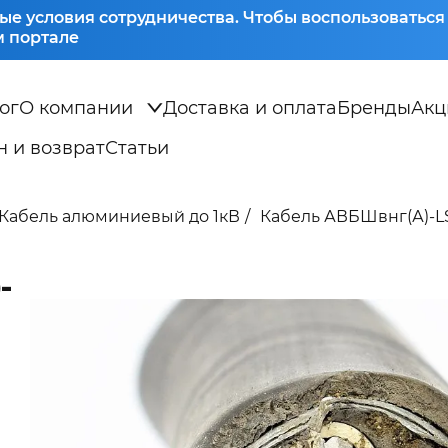
ые условия сотрудничества. Чтобы воспользоватьс
 портале
ог
О компании
Доставка и оплата
Бренды
Акц
 и возврат
Статьи
Кабель алюминиевый до 1кВ
Кабель АВБШвнг(А)-LS 
-