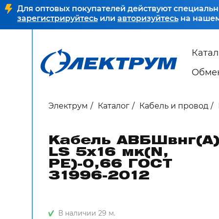
Для оптовых покупателей действуют специальн
зарегистрируйтесь
или
авторизуйтесь
на нашем
Катал
Обмен
Электрум
Каталог
Кабель и провод
Кабель АВБШвнг(А)
LS 5х16 мк(N,
PE)-0,66 ГОСТ
31996-2012
В наличии 29 м.