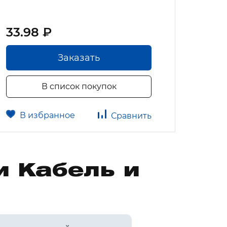
33.98 ₽
51.6
Заказать
В список покупок
В избранное
В 
Сравнить
и Кабель и