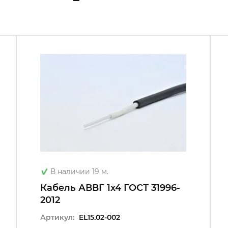
(А) - категория по исполнению в части пок
LS - с пониженным дымо- и газовыделение
мк - многопроволочная круглая токопрово
Расчётный наружный диаметр: 26,4 мм
Расчётная масса: 946,3 кг/км
В наличии 19 м.
Кабель АВВГ 1х4 ГОСТ 31996-
2012
Артикул:
EL15.02-002