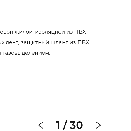
евой жилой, изоляцией из ПВХ
ых лент, защитный шланг из ПВХ
и газовыделением.
1
/
30
вой прокладке;