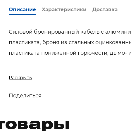
Описание
Характеристики
Доставка
Силовой бронированный кабель с алюмини
пластиката, броня из стальных оцинкованн
пластиката пониженной горючести, дымо- 
Расшифровка обозначения:
Раскрыть
А - токопроводящая жила из алюминия;
В - изоляция из ПВХ пластиката;
Поделиться
Б - броня из стальных оцинкованных лент;
Шв - защитный шланг из ПВХ пластиката;
товары
нг - не распространяет горение при группо