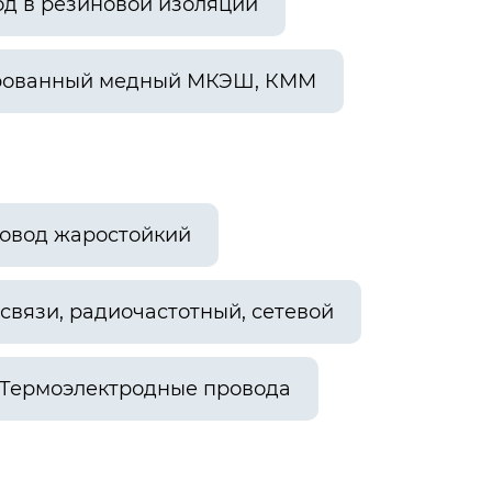
од в резиновой изоляции
рованный медный МКЭШ, КММ
овод жаростойкий
связи, радиочастотный, сетевой
Термоэлектродные провода