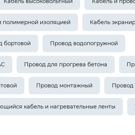
Кабель высоковольтный
Кабель и пров
и полимерной изоляцией
Кабель экрани
д бортовой
Провод водопогружной
АС
Провод для прогрева бетона
Пр
ытовой
Провод монтажный
Провод 
ющийся кабель и нагревательные ленты