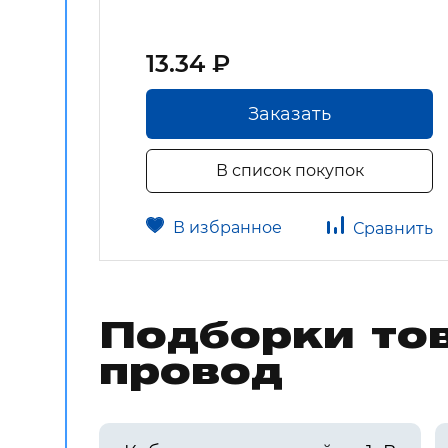
13.34 ₽
Заказать
В список покупок
В избранное
авнить
Сравнить
Подборки тов
провод