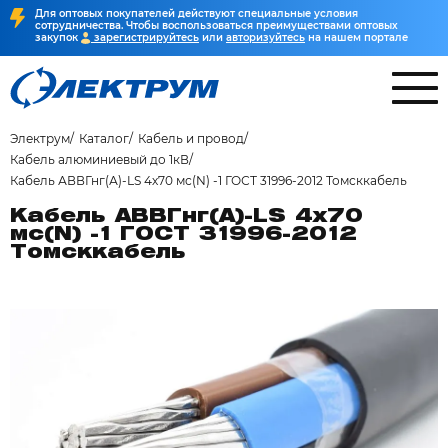
Для оптовых покупателей действуют специальные условия
сотрудничества. Чтобы воспользоваться преимуществами оптовых
закупок
зарегистрируйтесь
или
авторизуйтесь
на нашем портале
Электрум
Каталог
Кабель и провод
Кабель алюминиевый до 1кВ
Кабель АВВГнг(А)-LS 4х70 мс(N) -1 ГОСТ 31996-2012 Томсккабель
Кабель АВВГнг(А)-LS 4х70
мс(N) -1 ГОСТ 31996-2012
Томсккабель