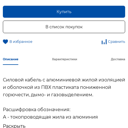
Купить
В список покупок
В избранное
Сравнить
Описание
Характеристики
Доставка
Силовой кабель с алюминиевой жилой изоляцией
и оболочкой из ПВХ пластиката пониженной
горючести, дымо- и газовыделением.
Расшифровка обозначения:
А - токопроводящая жила из алюминия
В - изоляция из ПВХ пластиката
Раскрыть